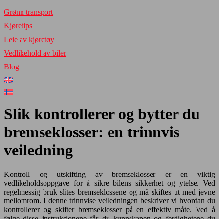
Grønn transport
Kjøretips
Leie av kjøretøy
Vedlikehold av biler
Blog
Slik kontrollerer og bytter du
bremseklosser: en trinnvis
veiledning
Kontroll og utskifting av bremseklosser er en viktig
vedlikeholdsoppgave for å sikre bilens sikkerhet og ytelse. Ved
regelmessig bruk slites bremseklossene og må skiftes ut med jevne
mellomrom. I denne trinnvise veiledningen beskriver vi hvordan du
kontrollerer og skifter bremseklosser på en effektiv måte. Ved å
følge disse instruksjonene får du kunnskapen og ferdighetene du