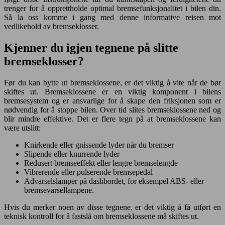
trenger for å opprettholde optimal bremsefunksjonalitet i bilen din.
Så la oss komme i gang med denne informative reisen mot
vedlikehold av bremseklosser.
Kjenner du igjen tegnene på slitte
bremseklosser?
Før du kan bytte ut bremseklossene, er det viktig å vite når de bør
skiftes ut. Bremseklossene er en viktig komponent i bilens
bremsesystem og er ansvarlige for å skape den friksjonen som er
nødvendig for å stoppe bilen. Over tid slites bremseklossene ned og
blir mindre effektive. Det er flere tegn på at bremseklossene kan
være utslitt:
Knirkende eller gnissende lyder når du bremser
Slipende eller knurrende lyder
Redusert bremseeffekt eller lengre bremselengde
Vibrerende eller pulserende bremsepedal
Advarselslamper på dashbordet, for eksempel ABS- eller
bremsevarsellampene.
Hvis du merker noen av disse tegnene, er det viktig å få utført en
teknisk kontroll for å fastslå om bremseklossene må skiftes ut.