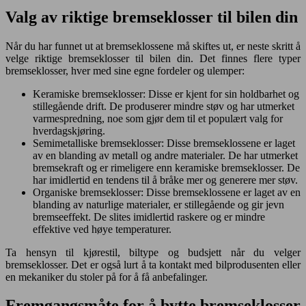
Valg av riktige bremseklosser til bilen din
Når du har funnet ut at bremseklossene må skiftes ut, er neste skritt å
velge riktige bremseklosser til bilen din. Det finnes flere typer
bremseklosser, hver med sine egne fordeler og ulemper:
Keramiske bremseklosser: Disse er kjent for sin holdbarhet og
stillegående drift. De produserer mindre støv og har utmerket
varmespredning, noe som gjør dem til et populært valg for
hverdagskjøring.
Semimetalliske bremseklosser: Disse bremseklossene er laget
av en blanding av metall og andre materialer. De har utmerket
bremsekraft og er rimeligere enn keramiske bremseklosser. De
har imidlertid en tendens til å bråke mer og generere mer støv.
Organiske bremseklosser: Disse bremseklossene er laget av en
blanding av naturlige materialer, er stillegående og gir jevn
bremseeffekt. De slites imidlertid raskere og er mindre
effektive ved høye temperaturer.
Ta hensyn til kjørestil, biltype og budsjett når du velger
bremseklosser. Det er også lurt å ta kontakt med bilprodusenten eller
en mekaniker du stoler på for å få anbefalinger.
Fremgangsmåte for å bytte bremseklosser