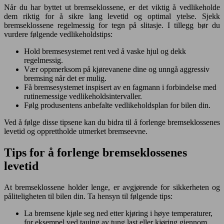
Når du har byttet ut bremseklossene, er det viktig å vedlikeholde
dem riktig for å sikre lang levetid og optimal ytelse. Sjekk
bremseklossene regelmessig for tegn på slitasje. I tillegg bør du
vurdere følgende vedlikeholdstips:
Hold bremsesystemet rent ved å vaske hjul og dekk
regelmessig.
Vær oppmerksom på kjørevanene dine og unngå aggressiv
bremsing når det er mulig.
Få bremsesystemet inspisert av en fagmann i forbindelse med
rutinemessige vedlikeholdsintervaller.
Følg produsentens anbefalte vedlikeholdsplan for bilen din.
Ved å følge disse tipsene kan du bidra til å forlenge bremseklossenes
levetid og opprettholde utmerket bremseevne.
Tips for å forlenge bremseklossenes
levetid
At bremseklossene holder lenge, er avgjørende for sikkerheten og
påliteligheten til bilen din. Ta hensyn til følgende tips:
La bremsene kjøle seg ned etter kjøring i høye temperaturer,
for eksempel ved tauing av tung last eller kjøring gjennom