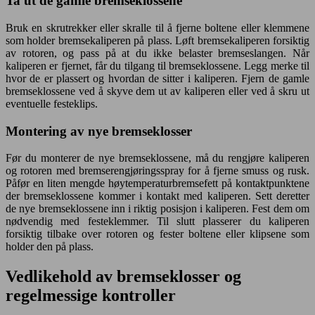
Ta ut de gamle bremseklossene
Bruk en skrutrekker eller skralle til å fjerne boltene eller klemmene
som holder bremsekaliperen på plass. Løft bremsekaliperen forsiktig
av rotoren, og pass på at du ikke belaster bremseslangen. Når
kaliperen er fjernet, får du tilgang til bremseklossene. Legg merke til
hvor de er plassert og hvordan de sitter i kaliperen. Fjern de gamle
bremseklossene ved å skyve dem ut av kaliperen eller ved å skru ut
eventuelle festeklips.
Montering av nye bremseklosser
Før du monterer de nye bremseklossene, må du rengjøre kaliperen
og rotoren med bremserengjøringsspray for å fjerne smuss og rusk.
Påfør en liten mengde høytemperaturbremsefett på kontaktpunktene
der bremseklossene kommer i kontakt med kaliperen. Sett deretter
de nye bremseklossene inn i riktig posisjon i kaliperen. Fest dem om
nødvendig med festeklemmer. Til slutt plasserer du kaliperen
forsiktig tilbake over rotoren og fester boltene eller klipsene som
holder den på plass.
Vedlikehold av bremseklosser og
regelmessige kontroller